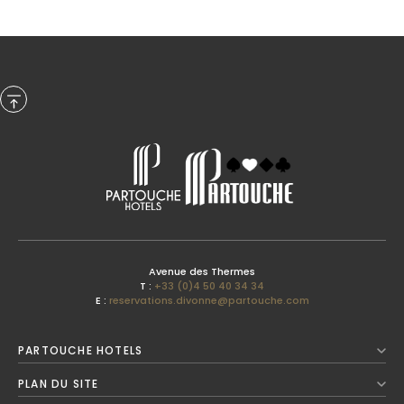
Previous Month
Avenue des Thermes
T :
+33 (0)4 50 40 34 34
E :
reservations.divonne@partouche.com
Août
2026
PARTOUCHE HOTELS
Next Month
PLAN DU SITE
Lun
Mar
Mer
Jeu
Ven
Sam
Dim