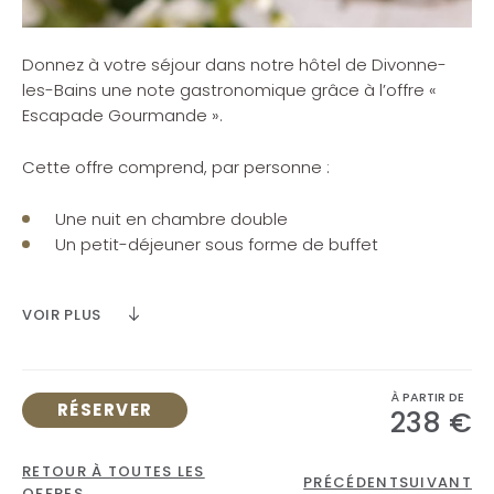
Donnez à votre séjour dans notre hôtel de Divonne-
les-Bains une note gastronomique grâce à l’offre «
Escapade Gourmande ».
Cette offre comprend, par personne :
Une nuit en chambre double
Un petit-déjeuner sous forme de buffet
Un dîner composé de 3 plats (hors boissons) dans
l'un de nos restaurants
VOIR PLUS
Un accès libre à l'espace Forme & Détente, ainsi
qu'à la piscine extérieure (de juin à septembre)
Le parking gratuit
À PARTIR DE
RÉSERVER
238 €
Lit supplémentaire & petit-déjeuner enfant inclus selon
l'âge
RETOUR À TOUTES LES
Menu enfant inclus jusqu'à 11 ans
PRÉCÉDENT
SUIVANT
OFFRES